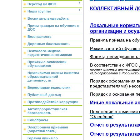
Переход на ФОП
КОЛЛЕКТИВНЫЙ Д
Наши группы
Воспитательная работа
Локальные нормати
Прием граждан на обучение в
ДОО
организации и осу
Безопасность
Правила приема на обу
Дорожная безопасность
Режим занятий обучаю
Психолого-медико-
педагогическая комиссия
Формы, периодичность 
Приказы о зачислении
В соответствии с ФГОС Д
обучающихся
промежуточных аттестаций 
Независимая оценка качества
«Об образовании в Российско
образовательной
Порядок оформления в
деятельности
представителями) нес
Бережливые технологии
Порядок и основания п
Публичный доклад
Иные локальные а
Противодействие коррупции
Антитеррористическая
Положение о комиссии 
безопасность
"Оленёнок"
Соцопросы
Отчет о результата
Электронная приемная
(обратная связь)
Отчет о результата
Горячая линия по