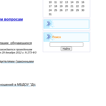
10
11
12
13
14
15
16
17
18
19
20
21
22
23
24
25
26
27
28
29
30
31
ым вопросам
Поиск
естации обучающихся
ровождается проведением
 29 декабря 2012 г. N 273-ФЗ
дителями (законными
тношений в МБДОУ "Д/с