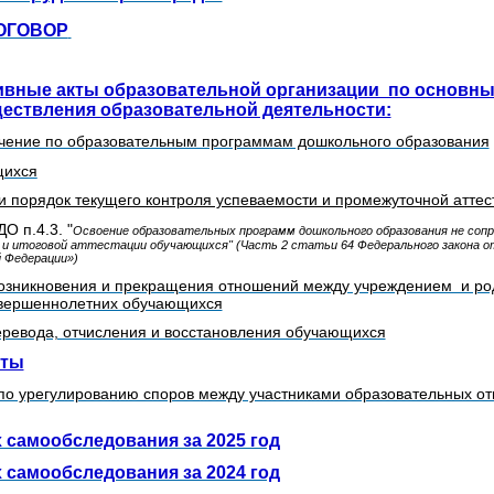
ОГОВОР
вные акты образовательной организации по основн
ществления образовательной деятельности:
чение по образовательным программам дошкольного образования
щихся
и порядок текущего контроля успеваемости и промежуточной атт
О п.4.3. "
Освоение образовательных программ дошкольного образования не соп
и итоговой аттестации обучающихся" (
Часть 2 статьи 64 Федерального закона от
й Федерации»)
озникновения и прекращения отношений между учреждением и ро
овершеннолетних обучающихся
еревода, отчисления и восстановления обучающихся
кты
по урегулированию споров между участниками образовательных о
х самообследования за 2025 год
х самообследования за 2024 год