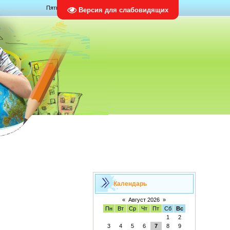
Пятница, 07.08.2026, 18:22
Версия для слабовидящих
Календарь
«
Август 2026
»
Пн
Вт
Ср
Чт
Пт
Сб
Вс
1
2
3
4
5
6
7
8
9