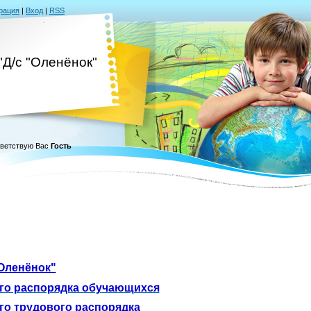
рация
|
Вход
|
RSS
Д/с "Оленёнок"
ветствую Вас
Гость
"Оленёнок"
го распорядка обучающихся
го трудового распорядка