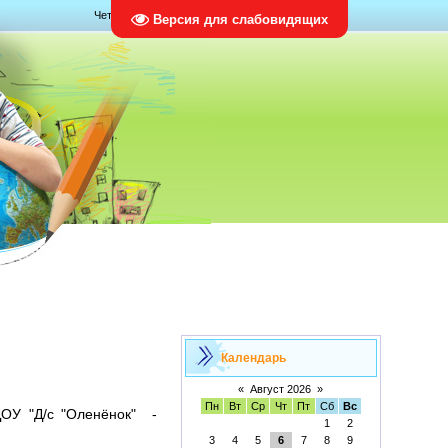
Четверг, 06.08.2026, 08:26
Версия для слабовидящих
Календарь
«
Август 2026
»
Пн
Вт
Ср
Чт
Пт
Сб
Вс
ДОУ "Д/с "Оленёнок" -
1
2
3
4
5
6
7
8
9