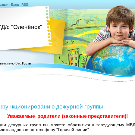
рация
|
Вход
|
RSS
Д/с "Оленёнок"
ветствую Вас
Гость
о функционированию дежурной группы
Уважаемые родители (законные представители)!
ции дежурных групп вы можете обратиться к заведующему МБ
лександровне по телефону "Горячей линии".