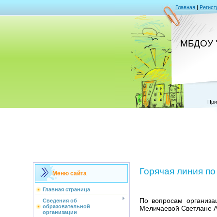
Главная
|
Регист
МБДОУ "
При
Горячая линия п
Меню сайта
Главная страница
По вопросам организа
Сведения об
образовательной
Меличаевой Светлане А
организации