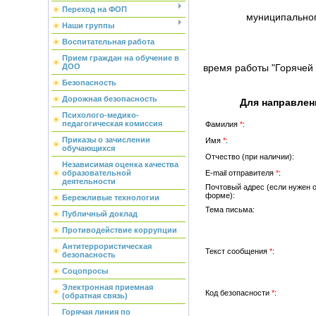
Переход на ФОП
муниципальног
Наши группы
Воспитательная работа
Прием граждан на обучение в
время работы "Горячей 
ДОО
Безопасность
Дорожная безопасность
Для направлен
Психолого-медико-
педагогическая комиссия
Фамилия
*
:
Приказы о зачислении
Имя
*
:
обучающихся
Отчество (при наличии):
Независимая оценка качества
E-mail отправителя
*
:
образовательной
деятельности
Почтовый адрес (если нужен 
форме):
Бережливые технологии
Тема письма:
Публичный доклад
Противодействие коррупции
Антитеррористическая
Текст сообщения
*
:
безопасность
Соцопросы
Электронная приемная
Код безопасности
*
:
(обратная связь)
Горячая линия по