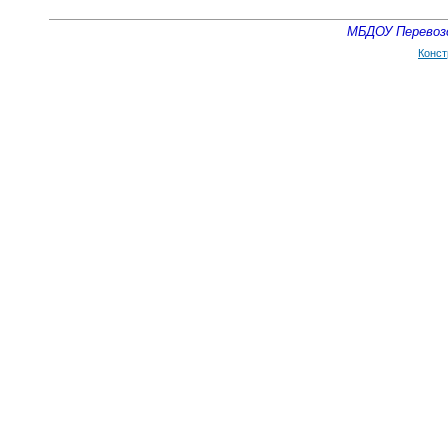
МБДОУ Перевозс
Конст