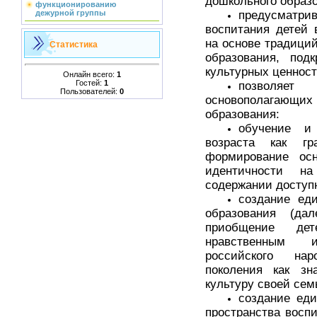
дошкольного образ
функционированию
предусмат
дежурной группы
воспитания детей 
на основе традици
Статистика
образования, под
культурных ценност
Онлайн всего:
1
Гостей:
1
позволяе
Пользователей:
0
основополагающ
образования:
обучение и 
возраста как гр
формирование осн
идентичности на
содержании доступ
создание ед
образования (да
приобщение де
нравственным 
российского нар
поколения как з
культуру своей сем
создание еди
пространства восп