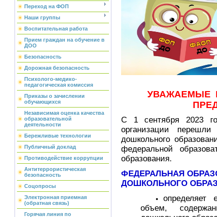
Переход на ФОП
Наши группы
Воспитательная работа
Прием граждан на обучение в
ДОО
Безопасность
Дорожная безопасность
Психолого-медико-
педагогическая комиссия
УВАЖАЕМЫЕ 
Приказы о зачислении
обучающихся
ПРЕД
Независимая оценка качества
С 1 сентября 2023 го
образовательной
деятельности
организации перешли
Бережливые технологии
дошкольного образован
Публичный доклад
федеральной образова
образования.
Противодействие коррупции
Антитеррористическая
ФЕДЕРАЛЬНАЯ ОБРАЗ
безопасность
ДОШКОЛЬНОГО ОБРА
Соцопросы
определяет 
Электронная приемная
(обратная связь)
объем, содержа
Горячая линия по